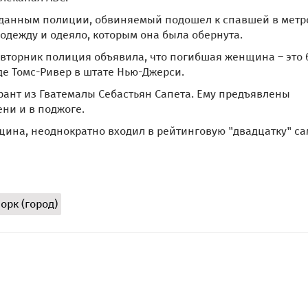
 данным полиции, обвиняемый подошел к спавшей в метр
дежду и одеяло, которым она была обернута.
 вторник полиция объявила, что погибшая женщина – это 
е Томс-Ривер в штате Нью-Джерси.
рант из Гватемалы Себастьян Сапета. Ему предъявлены
ни и в поджоге.
щина, неоднократно входил в рейтинговую "двадцатку" с
орк (город)