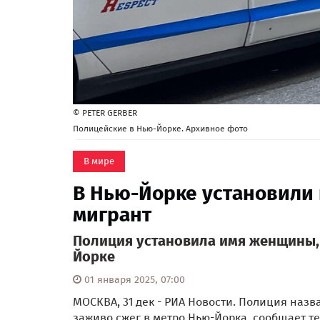
© PETER GERBER
Полицейские в Нью-Йорке. Архивное фото
В мире
В Нью-Йорке установили
мигрант
Полиция установила имя женщины, 
Йорке
01 января 2025, 07:00
МОСКВА, 31 дек - РИА Новости. Полиция наз
заживо сжег в метро Нью-Йорка, сообщает т