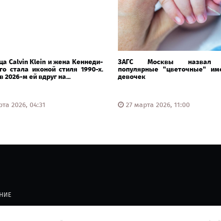
а Calvin Klein и жена Кеннеди-
ЗАГС Москвы назвал 
о стала иконой стиля 1990-х.
популярные "цветочные" им
 2026-м ей вдруг на...
девочек
та 2026, 04:31
27 марта 2026, 11:00
НИЕ
й ресурс главных новостей страны.
Адрес редакции:
215