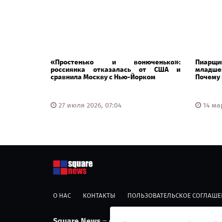
«Простенько и вонюченько»:
Пиарщиц
россиянка отказалась от США и
младшег
сравнила Москву с Нью-Йорком
Почему в
27 июля 2026, 07:04
14 мар
О НАС
КОНТАКТЫ
ПОЛЬЗОВАТЕЛЬСКОЕ СОГЛАШЕ
Square News
– современный информационны