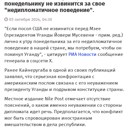
понедельнику не извинится за свое
"недипломатичное поведение".
05 октября 2024, 04:30
"Если посол США не извинится перед Мзее
(президентом Уганды Йовери Мусевени - прим. ред.)
лично к утру понедельника за его недипломатичное
поведение в нашей стране, мы потребуем, чтобы он
покинул Уганду", - цитирует
РИА Новости
сообщение
генерала в соцсети X.
Ранее Кайнеругаба в одной из своих публикаций
заявлял, что серьезная конфронтация с
американским послом связана с его неуважением
президенту Уганды и подрывом конституции страны.
Местное издание Nile Post отмечает отсутствие
пояснений, о каком именно неуважении со стороны
дипломата идет речь. Предполагается, что конфликт
мог быть спровоцирован иностранным
вмешательством в дела республики.