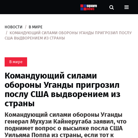
НОВОСТИ
В МИРЕ
Новости
КОМАНДУЮЩИЙ СИЛАМИ ОБОРОНЫ УГАНДЫ ПРИГРОЗИЛ ПОСЛУ
США ВЫДВОРЕНИЕМ ИЗ СТРАНЫ
Рубрики
В мире
Контакты
Командующий силами
О
обороны Уганды пригрозил
нас
послу США выдворением из
страны
Командующий силами обороны Уганды
генерал Мухузи Кайнеругаба заявил, что
поднимет вопрос о высылке посла США
Уильяма Поппа из страны, если тот к