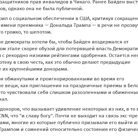
ащитников прав инвалидов в Чикаго. Ранее Байден выст
в, однако она не была публичной.
рил о социальном обеспечении в США, критикуя сокращен
имени преемника — Дональда Трампа — в речи не прозву
о громко, то шепотом.
ие демократы хотели бы, чтобы Байден воздержался от
ом этапе скорее обузой для потерявшей власть Демократ
л с рекордно низкими рейтингами одобрения. Остается не
отеку в свою честь, как это обычно делают предыдущие
е их крупнейшими донорами.
бя обманутыми и проигнорированными во время его
ные вещи, как приглашения на праздничные приемы в Бел
, что чувствовали себя слишком разозленными и обиженны
нал.
доноров, что вызывает удивление некоторых из них, в то
NN, что "и славу богу". Почти не выходит на связь экс-пр
ами, многие из которые публично призывали его выйти и
 Трампом и сомнений относительно состояния его физичес