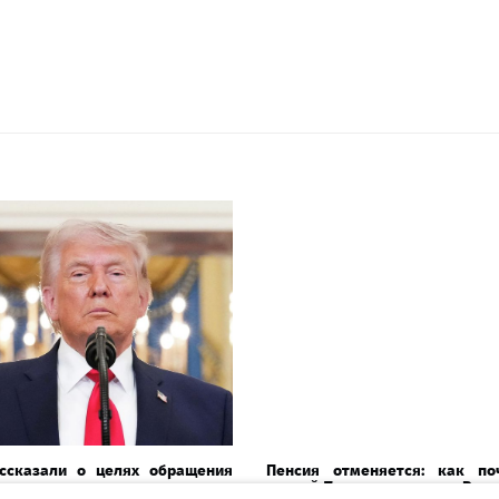
ссказали о целях обращения
Пенсия отменяется: как по
к нации
летний Трамп перекроил Ваши