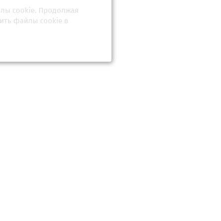
йлы cookie. Продолжая
ить файлы cookie в
наносит
току и
жет ли