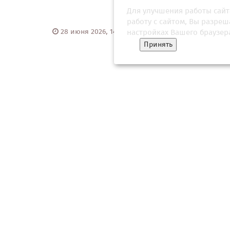
Для улучшения работы сайт
работу с сайтом, Вы разре
28 июня 2026, 14:34
02 апр
настройках Вашего браузер
Принять
Греция заблокировала 21-й пакет
«Это я
санкций против России. Афины
истек
помешали ЕС принять ограничения
Росси
ради од...
ядерного
16 июля 2026, 08:01
05 фе