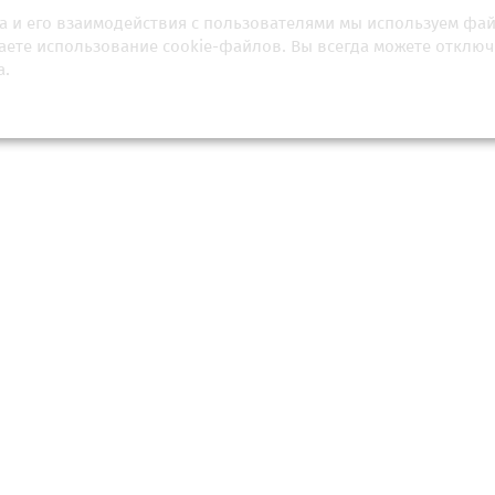
загнал мир в кризис
а и его взаимодействия с пользователями мы используем фа
шаете использование cookie-файлов. Вы всегда можете отключ
еля 2026, 13:01
08 июня 2026, 01:34
а.
дерный террор». 5 февраля
«Война расширится». Иран 
 ключевой договор между
удары по Ближнему Вос
ей и США по ограничению
Европейскому союзу. Мо
 о...
конфликт с...
враля 2026, 00:32
03 марта 2026, 16:05