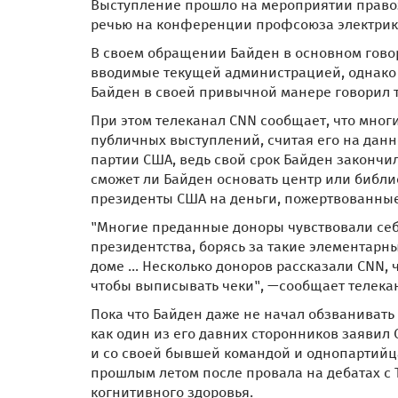
Выступление прошло на мероприятии правоз
речью на конференции профсоюза электрико
В своем обращении Байден в основном гово
вводимые текущей администрацией, однако 
Байден в своей привычной манере говорил т
При этом телеканал CNN сообщает, что мног
публичных выступлений, считая его на данн
партии США, ведь свой срок Байден закончи
сможет ли Байден основать центр или библи
президенты США на деньги, пожертвованны
"Многие преданные доноры чувствовали се
президентства, борясь за такие элементар
доме ... Несколько доноров рассказали CNN
чтобы выписывать чеки", —сообщает телека
Пока что Байден даже не начал обзванивать 
как один из его давних сторонников заявил C
и со своей бывшей командой и однопартийц
прошлым летом после провала на дебатах с
когнитивного здоровья.