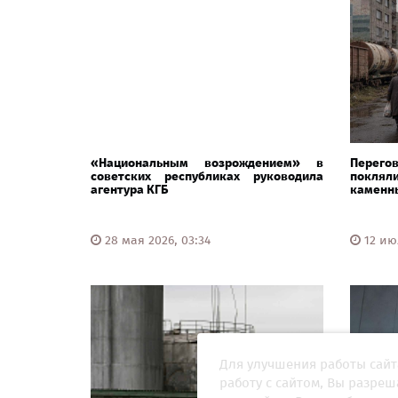
«Национальным возрождением» в
Перего
советских республиках руководила
покля
агентура КГБ
каменн
28 мая 2026, 03:34
12 июл
Для улучшения работы сайт
работу с сайтом, Вы разре