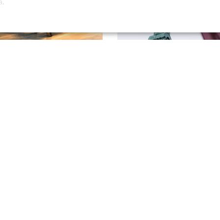
а.
ном: первое правительство на
СМИ: власти Латвии проиграли
 рухнуло из-за поддержки
с российскими городами
ы
 2026, 08:31
22 июня 2026, 07:00
НИЕ
й ресурс главных новостей страны.
Адрес редакции:
215