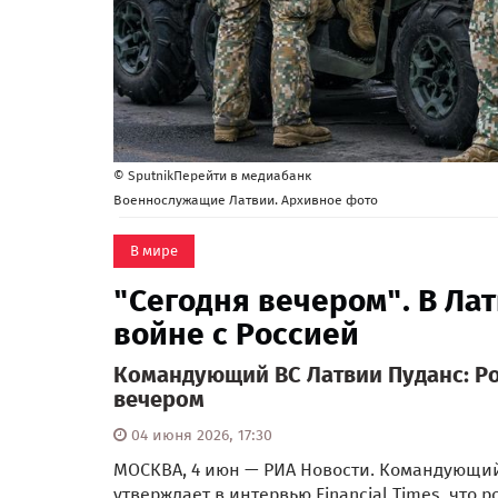
© SputnikПерейти в медиабанк
Военнослужащие Латвии. Архивное фото
В мире
"Сегодня вечером". В Ла
войне с Россией
Командующий ВС Латвии Пуданс: Ро
вечером
04 июня 2026, 17:30
МОСКВА, 4 июн — РИА Новости. Командующи
утверждает в интервью Financial Times, что