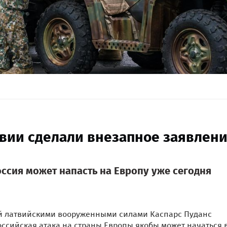
твии сделали внезапное заявлени
ссия может напасть на Европу уже сегодня
й латвийскими вооруженными силами Каспарс Пуданс
 российская атака на страны Европы якобы может начаться 