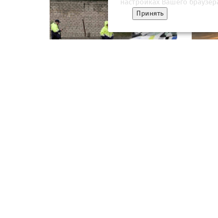
настройках Вашего браузер
Принять
В России объяснили падение
С почи
украинских БПЛА в Латвии
Западе
Украин
15 мая 2026, 16:33
15 мая
О НАС
КОНТАКТЫ
ПОЛЬЗОВАТЕЛЬСКОЕ СОГЛАШЕ
Square News
– современный информационны