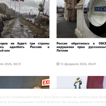
воров не будет: три страны
Россия обратилась в ОБС
лись вдолбить Россию в
нарушения прав русскояз
ый век
Латвии
я 2026, 08:31
13 февраля 2026, 06:01
а и его взаимодействия с пользователями мы используем фа
шаете использование cookie-файлов. Вы всегда можете отключ