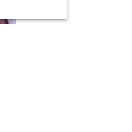
 в войне
010 Гагарин
e-mail:
blackfire2001@mail.ru