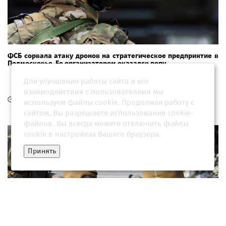
ФСБ сорвала атаку дронов на стратегическое предприятие в
Подмосковье. Ее организатором оказался попу...
Для улучшения работы сайта и его
взаимодействия с пользователями мы
14 июля 2026, 11:02
используем файлы cookie. Продолжая работу с
сайтом, Вы разрешаете использование cookie-
файлов. Вы всегда можете отключить файлы
cookie в настройках Вашего браузера.
Принять