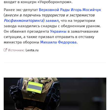
входит в концерн «Укроборонпром».
Ранее экс-депутат
Верховной Рады
Игорь Мосийчук
(
внесен в перечень террористов и экстремистов
Росфинмониторинга
)
заявил
, что на территории
завода находились снаряды с обедненным ураном.
Он обвинил президента
Украины
в замалчивании
ситуации, а также призвал отправить в отставку
министра обороны
Михаила Федорова
.
Источник:
Lenta.ru