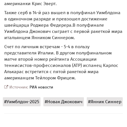
американки Крис Эверт.
Также серб в 14-й раз вышел в полуфинал Уимблдона
в одиночном разряде и превзошел достижение
швейцарца Роджера Федерера.В полуфинале
Уимблдона Джокович сыграет с первой ракеткой мира
итальянцем Янником Синнером.
Счет по личным встречам - 5-4 в пользу
представителя Италии. В другом полуфинальном
матче второй номер рейтинга Ассоциации
теннисистов-профессионалов (ATP) испанец Карлос
Алькарас встретится с пятой ракеткой мира
американцем Тейлором Фрицем.
Источник:
РИА новости
#Уимблдон-2025
#Новак Джокович
#Янник Синнер