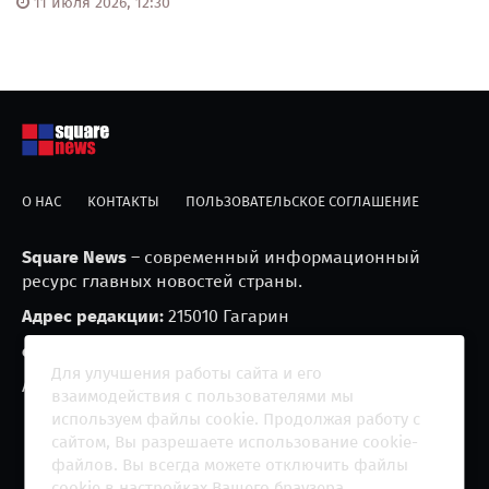
11 июля 2026, 12:30
О НАС
КОНТАКТЫ
ПОЛЬЗОВАТЕЛЬСКОЕ СОГЛАШЕНИЕ
Square News
– современный информационный
ресурс главных новостей страны.
Адрес редакции:
215010 Гагарин
e-mail:
blackfire2001@mail.ru
Для улучшения работы сайта и его
Агрегатор новостей «Square news» (18+)
взаимодействия с пользователями мы
используем файлы cookie. Продолжая работу с
сайтом, Вы разрешаете использование cookie-
файлов. Вы всегда можете отключить файлы
cookie в настройках Вашего браузера.