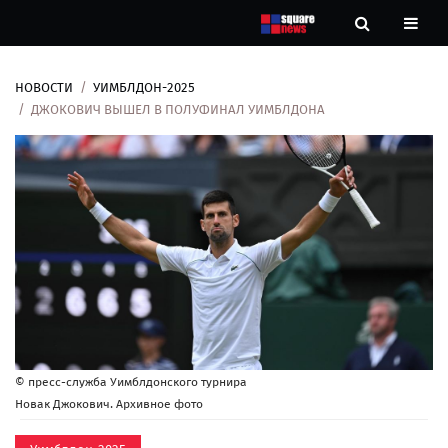
НОВОСТИ
УИМБЛДОН-2025
Новости
ДЖОКОВИЧ ВЫШЕЛ В ПОЛУФИНАЛ УИМБЛДОНА
Рубрики
Контакты
О
нас
© пресс-служба Уимблдонского турнира
Новак Джокович. Архивное фото