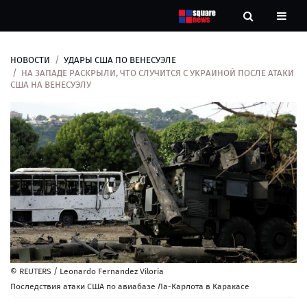
НОВОСТИ
УДАРЫ США ПО ВЕНЕСУЭЛЕ
Новости
НА ЗАПАДЕ РАСКРЫЛИ, ЧТО СЛУЧИТСЯ С УКРАИНОЙ ПОСЛЕ АТАКИ
США НА ВЕНЕСУЭЛУ
Рубрики
Контакты
О
нас
© REUTERS / Leonardo Fernandez Viloria
Последствия атаки США по авиабазе Ла-Карлота в Каракасе