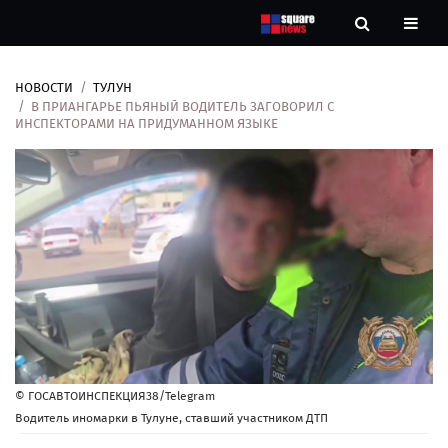
НОВОСТИ
ТУЛУН
Новости
В ПРИАНГАРЬЕ ПЬЯНЫЙ ВОДИТЕЛЬ ЗАГОВОРИЛ С
ИНСПЕКТОРАМИ НА ПРИДУМАННОМ ЯЗЫКЕ
Рубрики
Контакты
О
нас
© ГОСАВТОИНСПЕКЦИЯ38/Telegram
Водитель иномарки в Тулуне, ставший участником ДТП