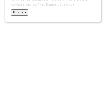
cookie в настройках Вашего браузера.
Принять
"Когда принесли еду, я чуть не упал": невероятные
приключения Маска-старшего в России
05 августа 2026, 07:34