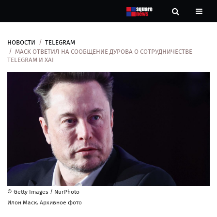
НОВОСТИ
TELEGRAM
Новости
МАСК ОТВЕТИЛ НА СООБЩЕНИЕ ДУРОВА О СОТРУДНИЧЕСТВЕ
TELEGRAM И XAI
Рубрики
Контакты
О
нас
© Getty Images / NurPhoto
Илон Маск. Архивное фото