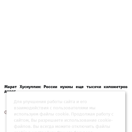
Марат Хуснуллин: России нужны еще тысячи километров
дорог
Для улучшения работы сайта и его
взаимодействия с пользователями мы
19 мая 2026, 11:30
используем файлы cookie. Продолжая работу с
сайтом, Вы разрешаете использование cookie-
файлов. Вы всегда можете отключить файлы