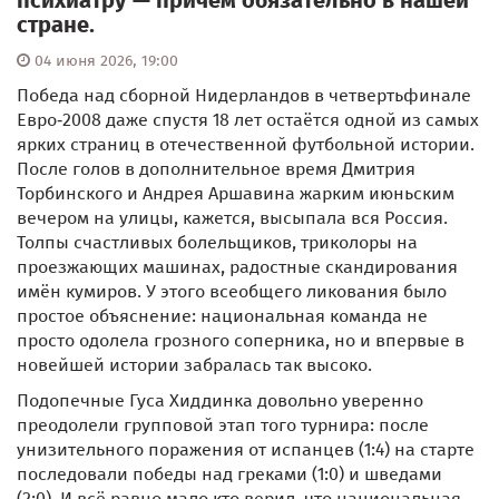
психиатру — причём обязательно в нашей
стране.
04 июня 2026, 19:00
Победа над сборной Нидерландов в четвертьфинале
Евро‑2008 даже спустя 18 лет остаётся одной из самых
ярких страниц в отечественной футбольной истории.
После голов в дополнительное время Дмитрия
Торбинского и Андрея Аршавина жарким июньским
вечером на улицы, кажется, высыпала вся Россия.
Толпы счастливых болельщиков, триколоры на
проезжающих машинах, радостные скандирования
имён кумиров. У этого всеобщего ликования было
простое объяснение: национальная команда не
просто одолела грозного соперника, но и впервые в
новейшей истории забралась так высоко.
Подопечные Гуса Хиддинка довольно уверенно
преодолели групповой этап того турнира: после
унизительного поражения от испанцев (1:4) на старте
последовали победы над греками (1:0) и шведами
(2:0). И всё равно мало кто верил, что национальная