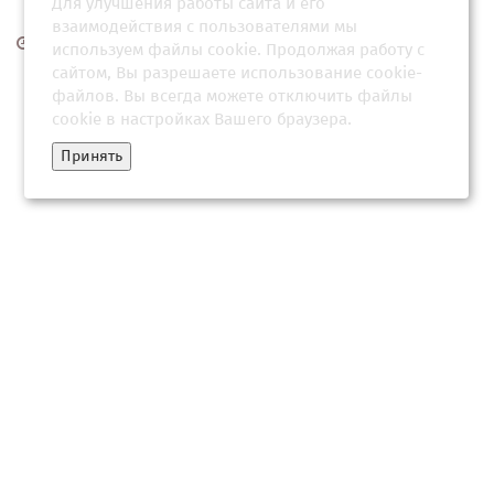
Для улучшения работы сайта и его
взаимодействия с пользователями мы
30 июня 2026, 03:31
используем файлы cookie. Продолжая работу с
сайтом, Вы разрешаете использование cookie-
файлов. Вы всегда можете отключить файлы
cookie в настройках Вашего браузера.
Принять
Качество мирового фигурного катания заметно снижается,
заявила Журова
25 июля 2026, 18:00