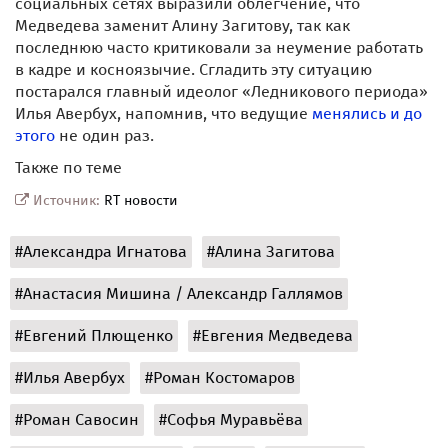
социальных сетях выразили облегчение, что
Медведева заменит Алину Загитову, так как
последнюю часто критиковали за неумение работать
в кадре и косноязычие. Сгладить эту ситуацию
постарался главный идеолог «Ледникового периода»
Илья Авербух, напомнив, что ведущие
менялись и до
этого
не один раз.
Также по теме
Источник:
RT новости
#Александра Игнатова
#Алина Загитова
#Анастасия Мишина / Александр Галлямов
#Евгений Плющенко
#Евгения Медведева
#Илья Авербух
#Роман Костомаров
#Роман Савосин
#Софья Муравьёва