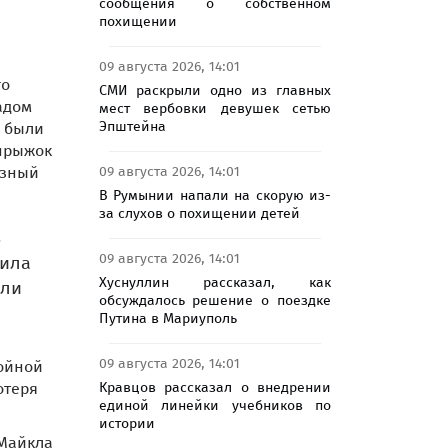
сообщения о собственном
похищении
09 августа 2026, 14:01
го
СМИ раскрыли одно из главных
адом
мест вербовки девушек сетью
Эпштейна
, были
 прыжок
09 августа 2026, 14:01
ёзный
В Румынии напали на скорую из-
за слухов о похищении детей
в
09 августа 2026, 14:01
вила
Хуснуллин рассказал, как
ели
обсуждалось решение о поездке
Путина в Мариуполь
09 августа 2026, 14:01
ройной
Кравцов рассказал о внедрении
отеря
единой линейки учебников по
истории
 Майкла