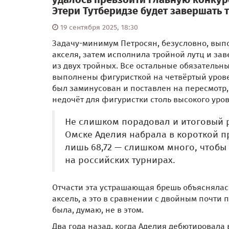
Этери Тутберидзе будет завершать 
19 сентября 2025, 18:30
Задачу-минимум Петросян, безусловно, выпо
акселя, затем исполнила тройной лутц и за
из двух тройных. Все остальные обязатель
выполнены фигуристкой на четвёртый урове
был заминусован и поставлен на пересмотр,
недочёт для фигуристки столь высокого уров
Не слишком порадовал и итоговый р
Омске Аделия набрала в короткой пр
лишь 68,72 — слишком много, чтобы 
на российских турнирах.
Отчасти эта устрашающая брешь объяснялась
аксель, а это в сравнении с двойным почти 
была, думаю, не в этом.
Два года назад, когда Аделия дебютировала