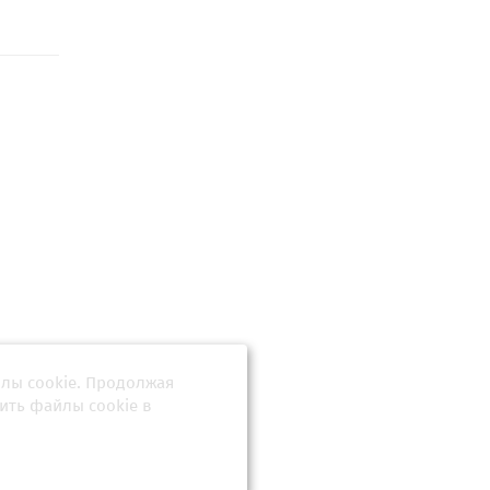
йлы cookie. Продолжая
перед
еждам на
ить файлы cookie в