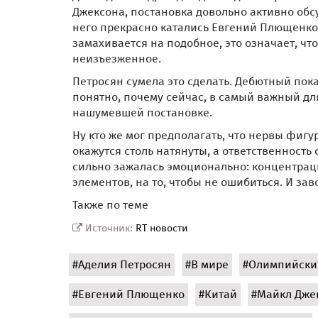
Джексона, постановка довольно активно обсу
него прекрасно катались Евгений Плющенко,
замахивается на подобное, это означает, чт
неизъезженное.
Петросян сумела это сделать. Дебютный пок
понятно, почему сейчас, в самый важный дл
нашумевшей постановке.
Ну кто же мог предполагать, что нервы фиг
окажутся столь натянуты, а ответственность
сильно зажалась эмоционально: концентраци
элементов, на то, чтобы не ошибиться. И за
Также по теме
Источник:
RT новости
#Аделия Петросян
#В мире
#Олимпийски
#Евгений Плющенко
#Китай
#Майкл Дже