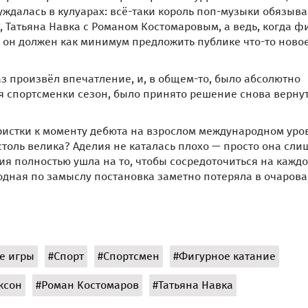
ждалась в кулуарах: всё-таки король поп-музыки обязыва
 Татьяна Навка с Романом Костомаровым, а ведь, когда ф
о он должен как минимум предложить публике что-то ново
аз произвёл впечатление, и, в общем-то, было абсолютно
я спортсменки сезон, было принято решение снова вернут
уристки к моменту дебюта на взрослом международном уро
 столь велика? Аделия не каталась плохо — просто она сл
я полностью ушла на то, чтобы сосредоточиться на каждо
водная по замыслу постановка заметно потеряла в очаров
е игры
#Спорт
#Спортсмен
#Фигурное катание
ксон
#Роман Костомаров
#Татьяна Навка