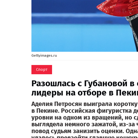
Gettyimages.ru
Спорт
Разошлась с Губановой в
лидеры на отборе в Пекин
Аделия Петросян выиграла коротк
в Пекине. Российская фигуристка д
уровни на одном из вращений, но сд
выглядела немного зажатой, из-за 
повод судьям занизить оценки. Одн
удалось превзойти главную конкуре