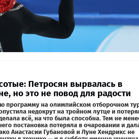
 сотые: Петросян вырвалась в
е, но это не повод для радости
ую программу на олимпийском отборочном ту
опустила недокрут на тройном лутце и потеря
елала всё, на что была способна. Тем не мене
чего постановка потеряла в очаровании и дал
ако Анастасии Губановой и Луне Хендрикс не
нтку в технике — и в субботу именно ученица