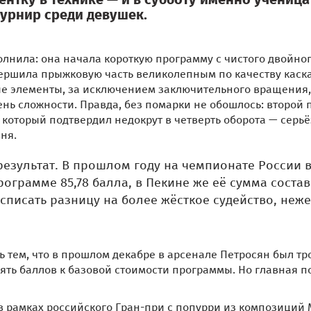
турнир среди девушек.
лнила: она начала короткую программу с чистого двойно
вершила прыжковую часть великолепным по качеству каск
ные элементы, за исключением заключительного вращения
нь сложности. Правда, без помарки не обошлось: второй
 который подтвердил недокрут в четверть оборота — серь
ня.
езультат. В прошлом году на чемпионате России 
ограмме 85,78 балла, в Пекине же её сумма соста
списать разницу на более жёсткое судейство, неж
 тем, что в прошлом декабре в арсенале Петросян был т
пять баллов к базовой стоимости программы. Но главная п
 в рамках российского Гран-при с попурри из композиций