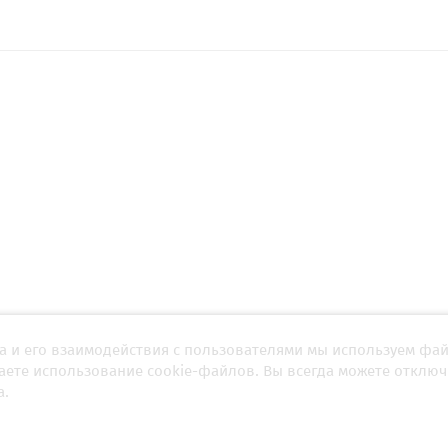
а и его взаимодействия с пользователями мы используем фа
ян вынесла бы американок на
Травма Петросян 
 что реально произошло в
Олимпиадой-2026: угроза над
шаете использование cookie-файлов. Вы всегда можете отключ
?
победу в финурном катании
а.
враля 2026, 12:30
05 февраля 2026, 08:03