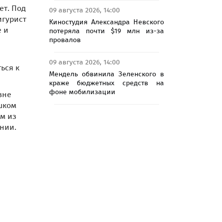
ет. Под
09 августа 2026, 14:00
игурист
Киностудия Александра Невского
е и
потеряла почти $19 млн из-за
провалов
09 августа 2026, 14:00
ься к
Мендель обвинила Зеленского в
краже бюджетных средств на
фоне мобилизации
вне
ишком
м из
ании.