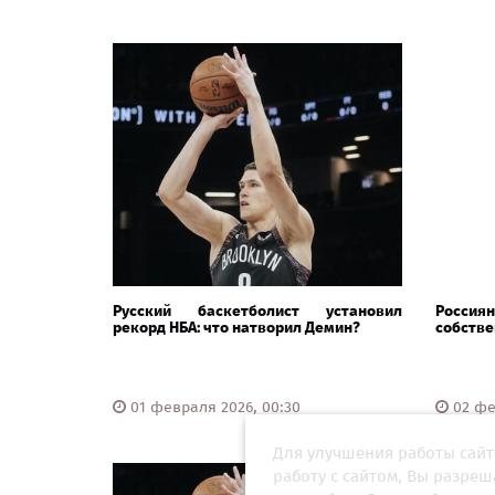
Русский баскетболист установил
Россия
рекорд НБА: что натворил Демин?
собстве
01 февраля 2026, 00:30
02 фе
Для улучшения работы сайт
работу с сайтом, Вы разре