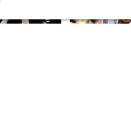
а.
ин Нетс" с Деминым проиграл
Испанская мощь, аргент
н Рокетс" в матче Летней лиги
характер, африканская ст
голливудские концовки: главн
ЧМ...
я 2026, 14:00
20 июля 2026, 18:31