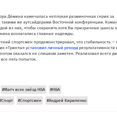
гора Дёмина намечалась неплохая разминочная серия за
с такими же аутсайдерами Восточной конференции. Кома
дой из них, чтобы сохранить хотя бы призрачные шансы 
нина возлагались главные надежды.
етний спортсмен продемонстрировал, что стабильность — 
нник «Тринты»
установил личный рекорд
результативности 
о потом оказался не слишком заметен. Реализовал всего дв
 все пять попыток.
#Матч всех звёзд НБА
#НБА
#Спорт
#Спортсмен
#Андрей Кириленко