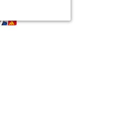
инский
расть и
ые итоги