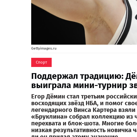
Gettyimages.ru
Спорт
Поддержал традицию: Дём
выиграла мини-турнир з
Егор Дёмин стал третьим российск
восходящих звёзд НБА, и помог сво
легендарного Винса Картера взяли 
«Бруклина» собрал коллекцию из ч
перехвата и блок-шота. Многие бол
низкая результативность новичка ч
ли он придал этому значение.