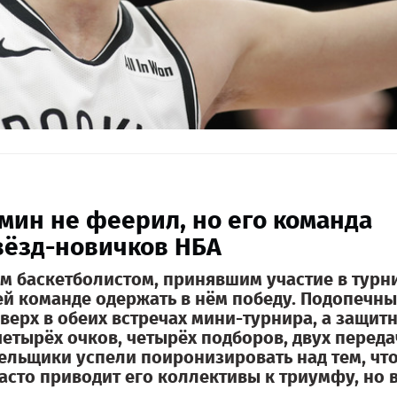
ин не феерил, но его команда
вёзд-новичков НБА
им баскетболистом, принявшим участие в турн
ей команде одержать в нём победу. Подопечн
верх в обеих встречах мини-турнира, а защит
етырёх очков, четырёх подборов, двух переда
ельщики успели поиронизировать над тем, чт
асто приводит его коллективы к триумфу, но 