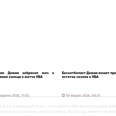
нин Демин забросил мяч в
Баскетболист Демин может пр
нное кольцо в матче НБА
остаток сезона в НБА
враля 2026, 11:02
10 марта 2026, 00:31
а и его взаимодействия с пользователями мы используем фа
шаете использование cookie-файлов. Вы всегда можете отключ