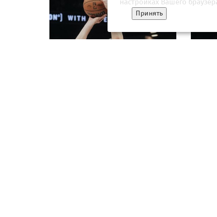
настройках Вашего браузер
Принять
"Бруклин" обыграл "Сакраменто" в
"Брукл
Летней лиге НБА благодаря 22 очкам
"Хьюсто
Демина
НБА
15 июля 2026, 13:00
17 июл