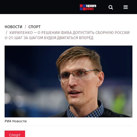
НОВОСТИ
СПОРТ
Новости
КИРИЛЕНКО — О РЕШЕНИИ ФИБА ДОПУСТИТЬ СБОРНУЮ РОССИИ
U-21: ШАГ ЗА ШАГОМ БУДЕМ ДВИГАТЬСЯ ВПЕРЁД
Рубрики
Контакты
О
нас
РИА Новости
Спорт