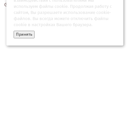
взаимодействия с пользователями мы
25 апреля 2026, 14:04
используем файлы cookie. Продолжая работу с
сайтом, Вы разрешаете использование cookie-
файлов. Вы всегда можете отключить файлы
cookie в настройках Вашего браузера.
Принять
Латвия устроила акцию против допуска российских
баскетболистов
25 апреля 2026, 13:01