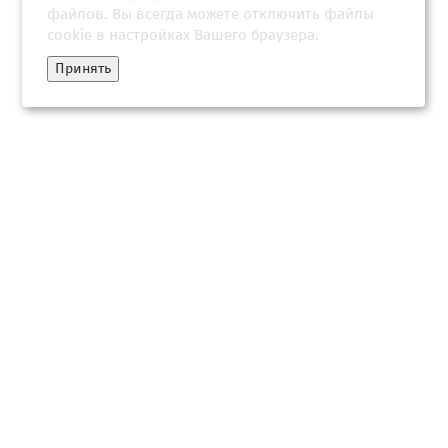
файлов. Вы всегда можете отключить файлы
cookie в настройках Вашего браузера.
Принять
Россиянам назвали способ правильно распределить зарплату
08 июня 2026, 05:00