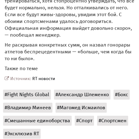
тренироваться, хотя стопроцентно утверждать, что всё
будет нормально, нельзя. Но отталкивались от него.
Если все будут живы-здоровы, увидим этот бой. С
обоими спортсменами удалось договориться.
Официальная информация выйдет довольно скоро»,
— пообещал менеджер.
Не раскрывая конкретных сумм, он назвал гонорары
атлетов беспрецедентными — «больше, чем когда бы
то ни было».
Также по теме
Источник:
RT новости
#Fight Nights Global
#Александр Шлеменко
#Бокс
#Владимир Минеев
#Магомед Исмаилов
#Смешанные единоборства
#Спорт
#Спортсмен
#Эксклюзив RT