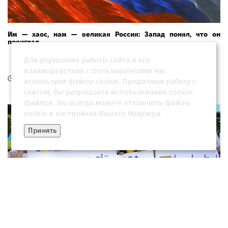
Им — хаос, нам — великая Россия: Запад понял, что он
проиграл
Для улучшения работы сайта и его
взаимодействия с пользователями мы
06 июня 2026, 08:31
используем файлы cookie. Продолжая работу с
сайтом, Вы разрешаете использование cookie-
файлов. Вы всегда можете отключить файлы
cookie в настройках Вашего браузера.
Принять
"Предотвратить нельзя". На Украине зреет будущий конфликт