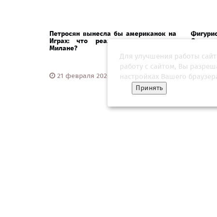
Петросян вынесла бы американок на
Фигури
Играх: что реально произошло в
Олимпиа
Милане?
Для улучшения работы сайт
работу с сайтом, Вы разре
21 февраля 2026, 12:30
16 фе
настройках Вашего браузер
Принять