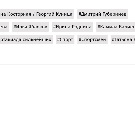
на Косторная / Георгий Куница
#Дмитрий Губерниев
ева
#Илья Яблоков
#Ирина Роднина
#Камила Валие
артакиада сильнейших
#Спорт
#Спортсмен
#Татьяна 