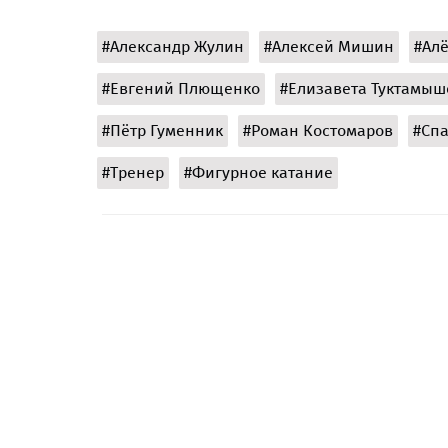
#Александр Жулин
#Алексей Мишин
#Алё
#Евгений Плющенко
#Елизавета Туктамыш
#Пётр Гуменник
#Роман Костомаров
#Сп
#Тренер
#Фигурное катание