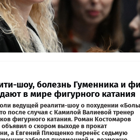
ити-шоу, болезнь Гуменника и ф
ждают в мире фигурного катания
роли ведущей реалити-шоу о похудении «Бол
что после случая с Камилой Валиевой тренер
ков фигурного катания. Роман Костомаров
 объявил о скором выходе в прокат
ни, а Евгений Плющенко перенёс седьмую
уменник заболел пневмонией и, возможно,