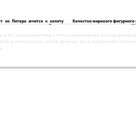
ст из Питера мчится к золоту
Качество мирового фигурного
ды: почему он уехал из России
заметно снижается, заявила Ж
а и его взаимодействия с пользователями мы используем фа
шаете использование cookie-файлов. Вы всегда можете отключ
враля 2026, 12:01
25 июля 2026, 18:00
а.