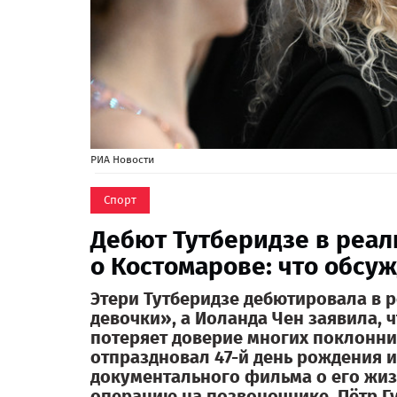
РИА Новости
Спорт
Дебют Тутберидзе в реал
о Костомарове: что обсу
Этери Тутберидзе дебютировала в 
девочки», а Иоланда Чен заявила, 
потеряет доверие многих поклонни
отпраздновал 47-й день рождения и
документального фильма о его жиз
операцию на позвоночнике. Пётр Г