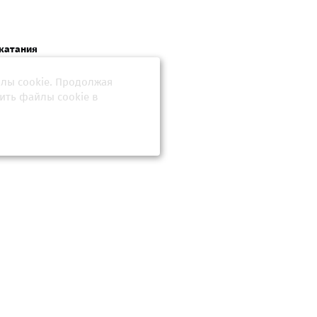
 катания
урова
йлы cookie. Продолжая
ить файлы cookie в