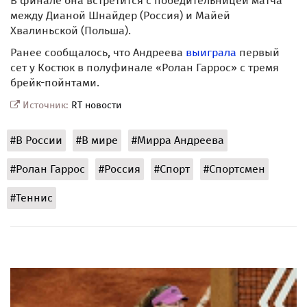
В финале она встретится с победительницей матча
между Дианой Шнайдер (Россия) и Майей
Хвалиньской (Польша).
Ранее сообщалось, что Андреева
выиграла
первый
сет у Костюк в полуфинале «Ролан Гаррос» с тремя
брейк-пойнтами.
Источник:
RT новости
#В России
#В мире
#Мирра Андреева
#Ролан Гаррос
#Россия
#Спорт
#Спортсмен
#Теннис