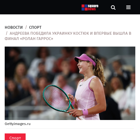
НОВОСТИ
СПОРТ
Новости
АНДРЕЕВА ПОБЕДИЛА УКРАИНКУ КОСТЮК И ВПЕРВЫЕ ВЫШЛА В
ФИНАЛ «РОЛАН ГАРРОС»
Рубрики
Контакты
О
нас
Gettyimages.ru
Спорт