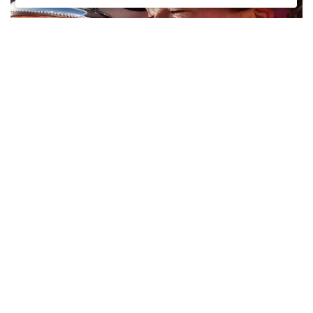
«Хочу поблагодарить себя». Россиянка Андреева выиграла
«Ролан Гаррос», став самой юной чемпионкой ту...
06 июня 2026, 20:31