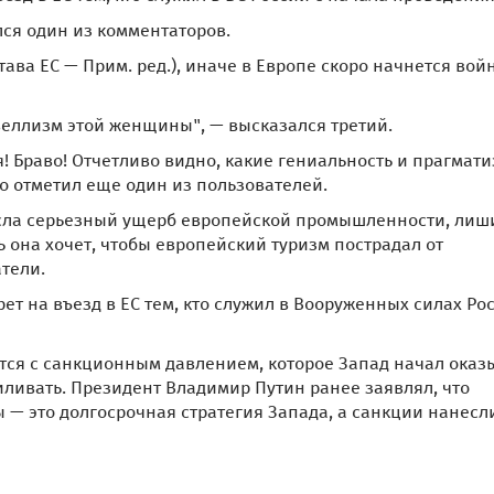
ся один из комментаторов.
ава ЕС — Прим. ред.), иначе в Европе скоро начнется войн
авеллизм этой женщины", — высказался третий.
! Браво! Отчетливо видно, какие гениальность и прагмат
о отметил еще один из пользователей.
несла серьезный ущерб европейской промышленности, лиш
ь она хочет, чтобы европейский туризм пострадал от
тели.
ет на въезд в ЕС тем, кто служил в Вооруженных силах Ро
ится с санкционным давлением, которое Запад начал оказ
иливать. Президент Владимир Путин ранее заявлял, что
— это долгосрочная стратегия Запада, а санкции нанесл