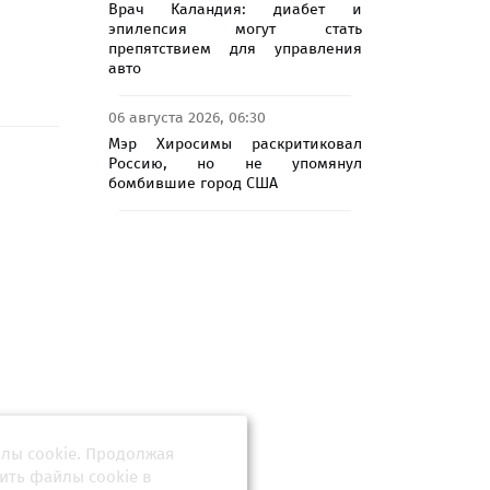
Врач Каландия: диабет и
эпилепсия могут стать
препятствием для управления
авто
06 августа 2026, 06:30
Мэр Хиросимы раскритиковал
Россию, но не упомянул
бомбившие город США
йлы cookie. Продолжая
 против
ву. За
ить файлы cookie в