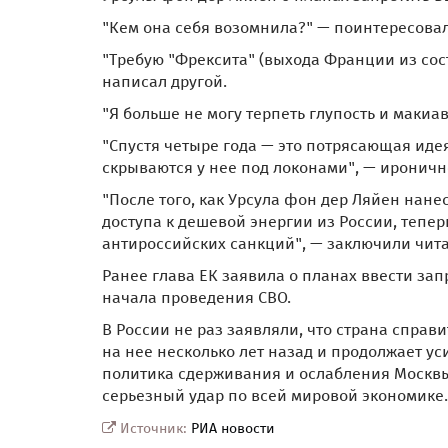
"Кем она себя возомнила?" — поинтересовал
"Требую "Фрексита" (выхода Франции из сост
написал другой.
"Я больше не могу терпеть глупость и маки
"Спустя четыре года — это потрясающая идея
скрываются у нее под локонами", — ироничн
"После того, как Урсула фон дер Ляйен на
доступа к дешевой энергии из России, тепер
антироссийских санкций", — заключили чита
Ранее глава ЕК заявила о планах ввести запр
начала проведения СВО.
В России не раз заявляли, что страна справ
на нее несколько лет назад и продолжает ус
политика сдерживания и ослабления Москвы 
серьезный удар по всей мировой экономике.
Источник:
РИА новости