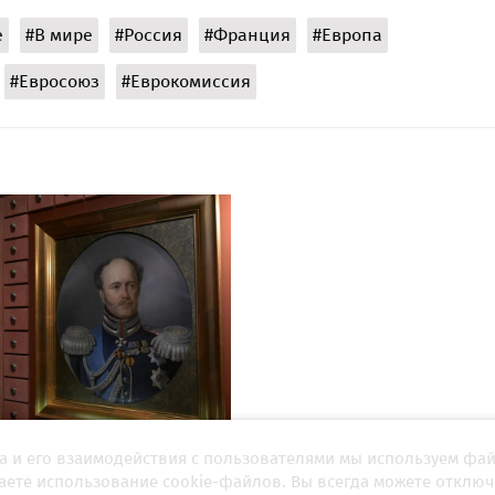
е
#В мире
#Россия
#Франция
#Европа
#Евросоюз
#Еврокомиссия
а и его взаимодействия с пользователями мы используем фа
к рассказал о создании в
ЕС впервые ввел санкции
и предтечи современной
России за удары по Кие
шаете использование cookie-файлов. Вы всегда можете отключ