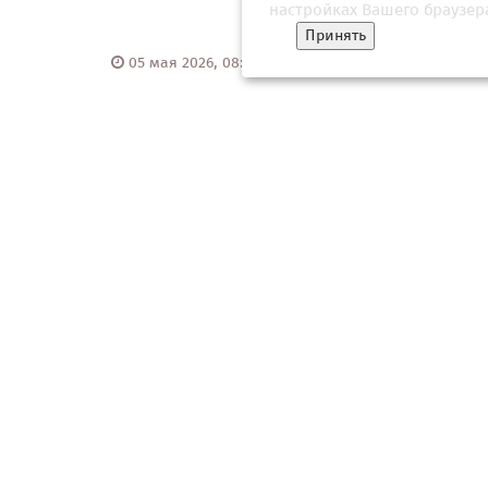
контрр
настройках Вашего браузер
Принять
05 мая 2026, 08:31
15 ию
"Это невозможно". Европейцы указали
Фон де
Зеленскому на дверь
из-за т
Кто еще
28 февраля 2026, 08:32
24 июн