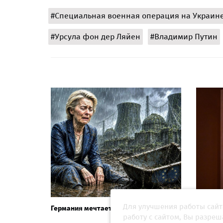
#Специальная военная операция на Украин
#Урсула фон дер Ляйен
#Владимир Путин
Для улучшения работы сайт
Германия мечтает о ядерном реванше
Истори
Росси
работу с сайтом, Вы разре