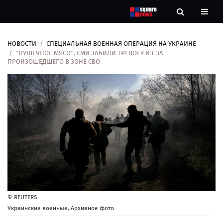
НОВОСТИ
СПЕЦИАЛЬНАЯ ВОЕННАЯ ОПЕРАЦИЯ НА УКРАИНЕ
Новости
"ПУШЕЧНОЕ МЯСО". СМИ ЗАБИЛИ ТРЕВОГУ ИЗ-ЗА
ПРОИЗОШЕДШЕГО В ЗОНЕ СВО
Рубрики
Контакты
О
нас
© REUTERS
Украинские военные. Архивное фото