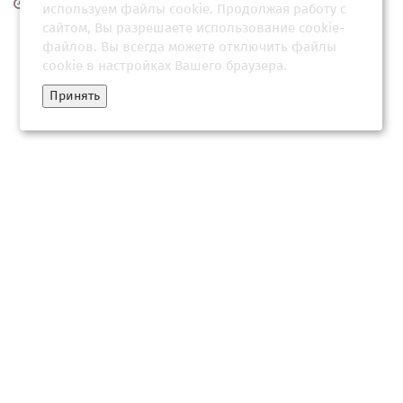
26 февраля 2026, 21:03
используем файлы cookie. Продолжая работу с
сайтом, Вы разрешаете использование cookie-
файлов. Вы всегда можете отключить файлы
cookie в настройках Вашего браузера.
Принять
Пропавшую в Смоленске девочку нашли в квартире с
похитителем: он следил за жертвой полгода
26 февраля 2026, 20:35