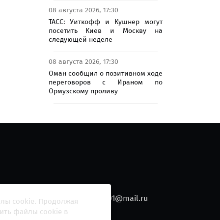
08 августа 2026, 17:30
ТАСС: Уиткофф и Кушнер могут
посетить Киев и Москву на
следующей неделе
08 августа 2026, 17:30
Оман сообщил о позитивном ходе
переговоров с Ираном по
Ормузскому проливу
010 Гагарин
e-mail:
blackfire2001@mail.ru
йлы cookie. Продолжая
ить файлы cookie в