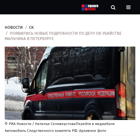
НОВОСТИ
СК
Новости
ПОЯВИЛИСЬ НОВЫЕ ПОДРОБНОСТИ ПО ДЕЛУ ОБ УБИЙСТВЕ
МАЛЬЧИКА В ПЕТЕРБУРГЕ
Рубрики
Контакты
О
нас
© РИА Новости / Наталья СеливерстоваПерейти в медиабанк
Автомобиль Следственного комитета РФ. Архивное фото