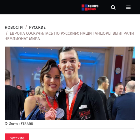
НОВОСТИ
РУССКИЕ
Новости
ЕВРОПА СОСКУЧИЛАСЬ ПО РУССКИМ: НАШИ ТАНЦОРЫ ВЫИГРАЛИ
ЧЕМПИОНАТ МИРА
Рубрики
Контакты
О
нас
© Фото : FTSARR
русские