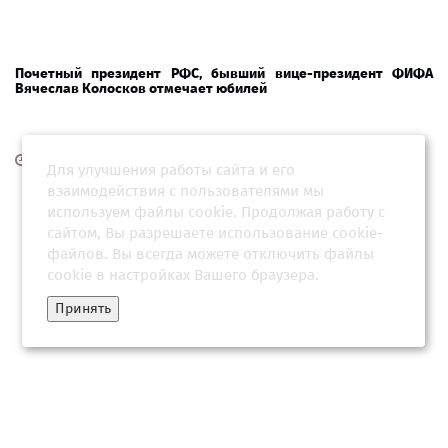
Почетный президент РФС, бывший вице-президент ФИФА
Вячеслав Колосков отмечает юбилей
15 июня 2026, 04:34
Для улучшения работы сайта и его
взаимодействия с пользователями мы
используем файлы cookie. Продолжая работу с
сайтом, Вы разрешаете использование cookie-
файлов. Вы всегда можете отключить файлы
cookie в настройках Вашего браузера.
Принять