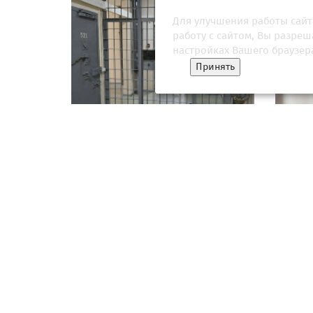
Для улучшения работы сайт
работу с сайтом, Вы разре
настройках Вашего браузер
Принять
Крышевавшего ОПГ «Законовские»
Свидет
бывшего офицера Росгвардии
Тар
отказались отпустить
правоо
26 марта 2026, 17:03
22 мая