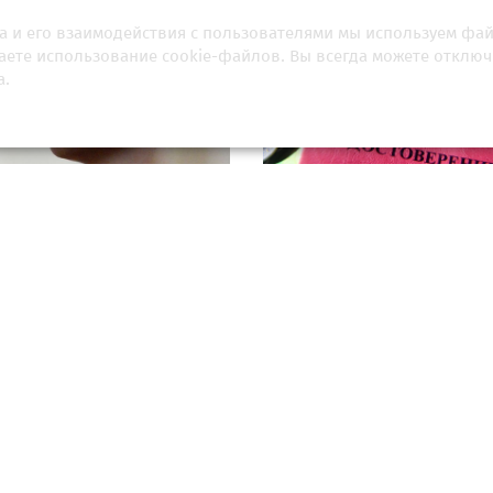
а и его взаимодействия с пользователями мы используем фа
шаете использование cookie-файлов. Вы всегда можете отключ
а.
ель рассказала о поведении
Россиян предупредили, ко
ховой при визите
выход на пенсию на два года 
хранителей
 2026, 16:00
11 апреля 2026, 04:30