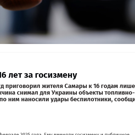
6 лет за госизмену
д приговорил жителя Самары к 16 годам лиш
ужчина снимал для Украины объекты топливно-
 по ним наносили удары беспилотники, сообщ
феврале 2025 года. Ему вменяли госизмену и публичное