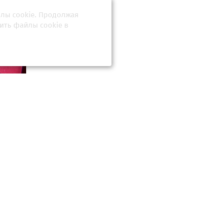
йлы cookie. Продолжая
ить файлы cookie в
го ждёт
раньше