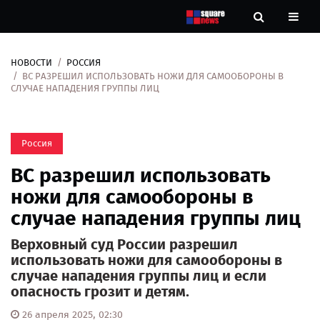
НОВОСТИ
РОССИЯ
Новости
ВС РАЗРЕШИЛ ИСПОЛЬЗОВАТЬ НОЖИ ДЛЯ САМООБОРОНЫ В
СЛУЧАЕ НАПАДЕНИЯ ГРУППЫ ЛИЦ
Рубрики
Россия
Контакты
ВС разрешил использовать
О
ножи для самообороны в
нас
случае нападения группы лиц
Верховный суд России разрешил
использовать ножи для самообороны в
случае нападения группы лиц и если
опасность грозит и детям.
26 апреля 2025, 02:30