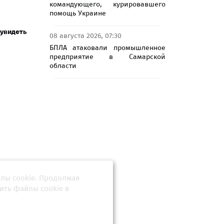
командующего, курировавшего
помощь Украине
 увидеть
08 августа 2026, 07:30
БПЛА атаковали промышленное
предприятие в Самарской
области
йлы cookie. Продолжая
ить файлы cookie в
 победа