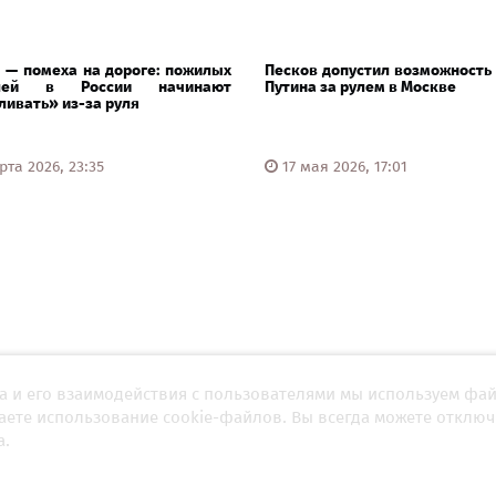
 — помеха на дороге: пожилых
Песков допустил возможность
елей в России начинают
Путина за рулем в Москве
ивать» из-за руля
та 2026, 23:35
17 мая 2026, 17:01
а и его взаимодействия с пользователями мы используем фа
шаете использование cookie-файлов. Вы всегда можете отключ
а.
г исчезающих эпох Сергея
В начале был Ельцин: первая