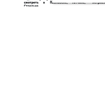
смотреть в Павловске, Гатчине,
Ястрже
Стрельне
01 мая 2026, 09:31
15 мар
О НАС
КОНТАКТЫ
ПОЛЬЗОВАТЕЛЬСКОЕ СОГЛАШЕ
Square News
– современный информационны
Агрегатор новостей «Square news» (18+)
Copyright