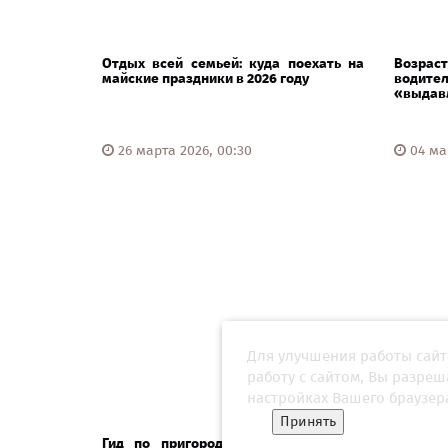
Отдых всей семьей: куда поехать на
Возраст
майские праздники в 2026 году
водит
«выдавл
26 марта 2026, 00:30
04 мар
Для улучшения работы сайт
работу с сайтом, Вы разре
настройках Вашего браузер
Принять
Гид по пригородам Петербурга: что
Ковче