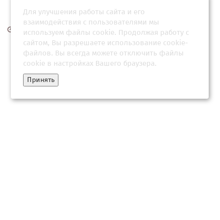
Для улучшения работы сайта и его
взаимодействия с пользователями мы
18 апреля 2026, 21:04
используем файлы cookie. Продолжая работу с
сайтом, Вы разрешаете использование cookie-
файлов. Вы всегда можете отключить файлы
cookie в настройках Вашего браузера.
Принять
Спасатели нашли тело туриста из Воронежа в горах Северной
Осетии
01 августа 2026, 17:35