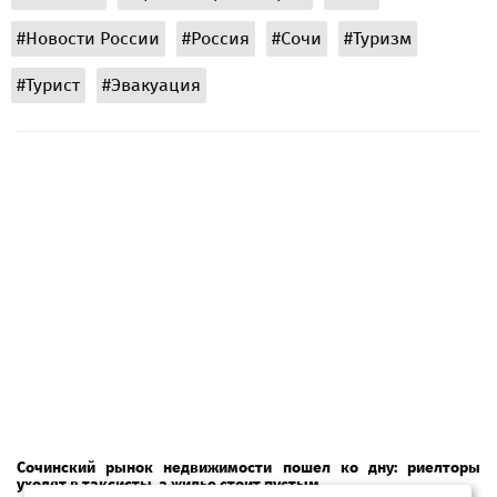
#Новости России
#Россия
#Сочи
#Туризм
#Турист
#Эвакуация
Сочинский рынок недвижимости пошел ко дну: риелторы
уходят в таксисты, а жилье стоит пустым