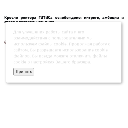
Кресло ректора ГИТИСа освобождено: интриги, амбиции и
страх в театральном мире
Для улучшения работы сайта и его
взаимодействия с пользователями мы
06 августа 2026, 05:04
используем файлы cookie. Продолжая работу с
сайтом, Вы разрешаете использование cookie-
файлов. Вы всегда можете отключить файлы
cookie в настройках Вашего браузера.
Принять
Война престолов в культуре: что скрывается за