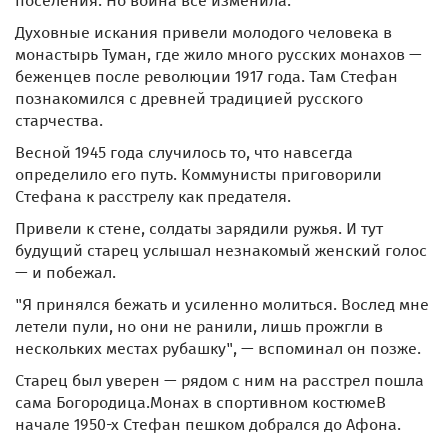
поселения. Но война все изменила.
Духовные искания привели молодого человека в
монастырь Туман, где жило много русских монахов —
беженцев после революции 1917 года. Там Стефан
познакомился с древней традицией русского
старчества.
Весной 1945 года случилось то, что навсегда
определило его путь. Коммунисты приговорили
Стефана к расстрелу как предателя.
Привели к стене, солдаты зарядили ружья. И тут
будущий старец услышал незнакомый женский голос
— и побежал.
"Я принялся бежать и усиленно молиться. Вослед мне
летели пули, но они не ранили, лишь прожгли в
нескольких местах рубашку", — вспоминал он позже.
Старец был уверен — рядом с ним на расстрел пошла
сама Богородица.Монах в спортивном костюмеВ
начале 1950-х Стефан пешком добрался до Афона.