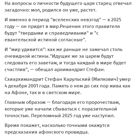
На вопросы о личности будущего царя старец отвечал
загадочно: мол, родился он уже, растет.
И именно в период "вселенских невзгод" — к 2025
году — он придет в мир.Решения этого правителя
будут "твердыми и справедливыми" и "с
евангельской истиной согласные".
И "мир удивится": как же раньше не замечал столь
очевидной истины."Идущие же за царем будут
следовать его заветам, и тогда каждый в мире будет
счастлив", — обещал архимандрит Стефан.
Схиархимандрит Стефан Карульский (Милкович) умер
4 декабря 2001 года. Память о нем до сих пор жива как
на Афоне, так и в светском мире.
Главным образом — благодаря его пророчествам,
которые уже начали сбываться с поразительной
точностью. Переломный 2025 год уже наступил.
Время покажет, насколько точными окажутся
предсказания афонского провидца.