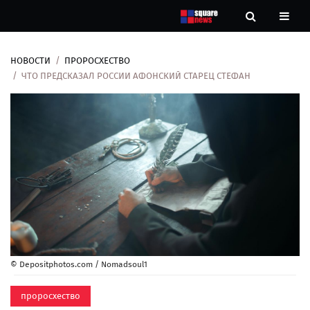
НОВОСТИ
ПРОРОCХЕСТВО
Новости
ЧТО ПРЕДСКАЗАЛ РОССИИ АФОНСКИЙ СТАРЕЦ СТЕФАН
Рубрики
Контакты
О
нас
© Depositphotos.com / Nomadsoul1
пророcхество