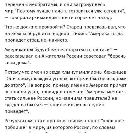
перемены необратимы, и они затронут весь
мир."Поэтому лучше начать готовиться уже сегодня",
— говорил архимандрит почти сорок лет назад.
Что же должно произойти? Старец предсказывал, что
на Землю обрушится водная стихия. "Америка тогда
пропадет страшно, начисто.
Американцы будут бежать, стараться спастись", —
рассказывал он.А жителям России советовал "беречь
свои дома".
Потому что именно сюда хлынут миллионы беженцев:
"Они займут каждый уголок, который был безлюдным
до этого". На вопрос, почему именно Америка примет
основной удар, провидец отвечал: "Америка мечтает
стать сильнее России, но чаяниям правителей не
суждено сбыться — зависть их лишь в тупик
приведет".
Результатом этого противостояния станет "кровавое
побоище" в мире, из которого Россия, по словам