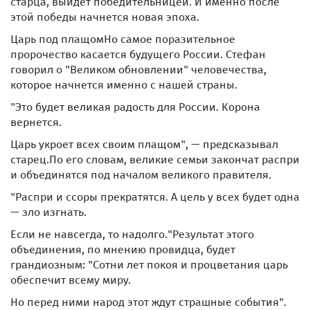
старца, выйдет победительницей. И именно после
этой победы начнется новая эпоха.
Царь под плащомНо самое поразительное
пророчество касается будущего России. Стефан
говорил о "Великом обновлении" человечества,
которое начнется именно с нашей страны.
"Это будет великая радость для России. Корона
вернется.
Царь укроет всех своим плащом", — предсказывал
старец.По его словам, великие семьи закончат распри
и объединятся под началом великого правителя.
"Распри и ссоры прекратятся. А цель у всех будет одна
— зло изгнать.
Если не навсегда, то надолго."Результат этого
объединения, по мнению провидца, будет
грандиозным: "Сотни лет покоя и процветания царь
обеспечит всему миру.
Но перед ними народ этот ждут страшные события".