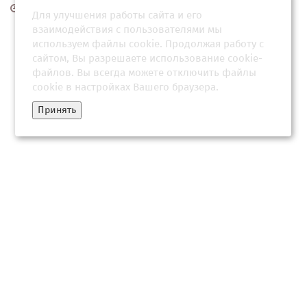
22 февраля 2026, 05:03
Для улучшения работы сайта и его
взаимодействия с пользователями мы
используем файлы cookie. Продолжая работу с
сайтом, Вы разрешаете использование cookie-
файлов. Вы всегда можете отключить файлы
cookie в настройках Вашего браузера.
Принять
«Видел» победу России в СВО: озвучено главное пророчество
старца Илия
16 марта 2026, 08:04