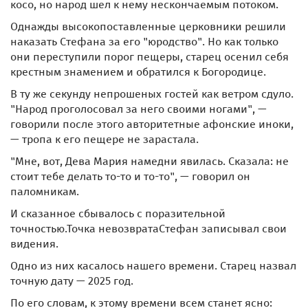
косо, но народ шел к нему нескончаемым потоком.
Однажды высокопоставленные церковники решили
наказать Стефана за его "юродство". Но как только
они переступили порог пещеры, старец осенил себя
крестным знамением и обратился к Богородице.
В ту же секунду непрошеных гостей как ветром сдуло.
"Народ проголосовал за него своими ногами", —
говорили после этого авторитетные афонские иноки,
— тропа к его пещере не зарастала.
"Мне, вот, Дева Мария намедни явилась. Сказала: не
стоит тебе делать то-то и то-то", — говорил он
паломникам.
И сказанное сбывалось с поразительной
точностью.Точка невозвратаСтефан записывал свои
видения.
Одно из них касалось нашего времени. Старец назвал
точную дату — 2025 год.
По его словам, к этому времени всем станет ясно: