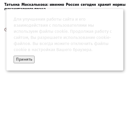
Татьяна Москалькова: именно Россия сегодня хранит нормы
гуманитарного права
Для улучшения работы сайта и его
взаимодействия с пользователями мы
25 мая 2026, 10:30
используем файлы cookie. Продолжая работу с
сайтом, Вы разрешаете использование cookie-
файлов. Вы всегда можете отключить файлы
cookie в настройках Вашего браузера.
Принять
Убийца 11 детей Фишер годами уходил от милиции в
Подмосковье