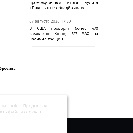
промежуточные итоги аудита
«Пакш-2» не обнадёживают
07 августа 2026, 17:30
В США проверят более 470
самолётов Boeing 737 MAX на
наличие трещин
 бросила
йлы cookie. Продолжая
ить файлы cookie в