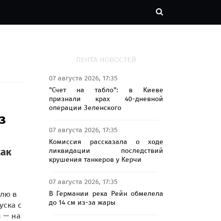
ЛЕНТА НОВОСТЕЙ
07 августа 2026, 17:35
"Счет на табло": в Киеве
признали крах 40-дневной
операции Зеленского
з
07 августа 2026, 17:35
Комиссия рассказала о ходе
как
ликвидации последствий
крушения танкеров у Керчи
07 августа 2026, 17:35
В Германии река Рейн обмелела
елю в
до 14 см из-за жары
уска с
 — на