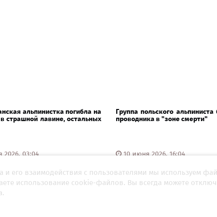
нская альпинистка погибла на
Группа польского альпиниста
в страшной лавине, остальных
проводника в "зоне смерти"
 2026, 03:04
10 июня 2026, 16:04
а и его взаимодействия с пользователями мы используем фа
шаете использование cookie-файлов. Вы всегда можете отключ
а.