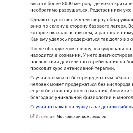
высоте более 8000 метров, где из-за критич
необратимо разрушаться. Родственники уже
Однако спустя шесть дней шерпу обнаружил
вниз по склону в сторону базового лагеря. 
которое оказалось при нём, и растопленному
Как ему удалось продержаться так долго в э
После обнаружения шерпу эвакуировали на 
находится в сознании. У него диагностиро
последствия длительного пребывания на бол
проходит курс интенсивной терапии.
Случай называют беспрецедентным. «Зона см
человек может продержаться без кислорода н
ещё и без полноценного питания. Альпинист
благодаря уникальной физиологии и многол
Случайно нажал на ручку газа: детали гибел
Источник:
Московский комсомолец