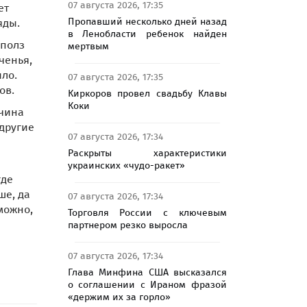
07 августа 2026, 17:35
ет
Пропавший несколько дней назад
яды.
в Ленобласти ребенок найден
 полз
мертвым
ченья,
ыло.
07 августа 2026, 17:35
ов.
Киркоров провел свадьбу Клавы
Коки
жчина
другие
07 августа 2026, 17:34
Раскрыты характеристики
украинских «чудо-ракет»
где
ше, да
07 августа 2026, 17:34
можно,
Торговля России с ключевым
партнером резко выросла
07 августа 2026, 17:34
Глава Минфина США высказался
о соглашении с Ираном фразой
«держим их за горло»