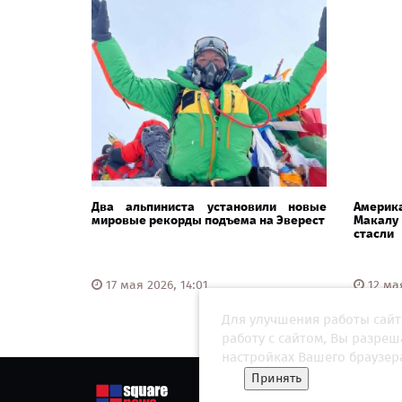
Два альпиниста установили новые
Америка
мировые рекорды подъема на Эверест
Макалу 
стасли
17 мая 2026, 14:01
12 мая
Для улучшения работы сайт
работу с сайтом, Вы разре
настройках Вашего браузер
Принять