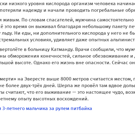
ески низкого уровня кислорода организм человека начина
 потеряли надежду и начали проводить погребальные обр
и живым. По словам спасателей, мужчина самостоятельно
Всё это время он выживал благодаря небольшому пакету пе
 льду. Ни еды, ни дополнительного кислорода у него не б
кстремальных условиях, удивляет даже опытных альпинист
вертолёте в больницу Катманду. Врачи сообщили, что му
ваны обморожения конечностей, сильное обезвоживание и 
ьшой высоте. Однако его жизнь вне опасности. Сейчас он
ерти» на Эвересте выше 8000 метров считается местом, 
е более двух-трёх дней. Шерпа же провёл там вдвое доль
ы считают, что его выживание — это настоящее чудо, воз
етнему опыту высотных восхождений.
и 3-летнего мальчика за рулем питбайка