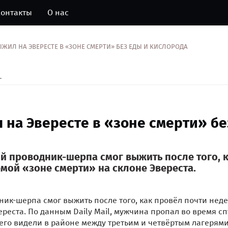
онтакты
О нас
ИЛ НА ЭВЕРЕСТЕ В «ЗОНЕ СМЕРТИ» БЕЗ ЕДЫ И КИСЛОРОДА
.
на Эвересте в «зоне смерти» бе
й проводник-шерпа смог выжить после того, 
мой «зоне смерти» на склоне Эвереста.
ник-шерпа смог выжить после того, как провёл почти нед
реста. По данным Daily Mail, мужчина пропал во время сп
го видели в районе между третьим и четвёртым лагерями