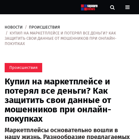
НОВОСТИ
ПРОИСШЕСТВИЯ
Новости
КУПИЛ НА МАРКЕТПЛЕЙСЕ И ПОТЕРЯЛ ВСЕ ДЕНЬГИ? КАК
ЗАЩИТИТЬ СВОИ ДАННЫЕ ОТ МОШЕННИКОВ ПРИ ОНЛАЙН-
ПОКУПКАХ
Рубрики
Контакты
Происшествия
О
Купил на маркетплейсе и
нас
потерял все деньги? Как
защитить свои данные от
мошенников при онлайн-
покупках
Маркетплейсы основательно вошли в
нашу жизнь. Разнообразие предлагаемых