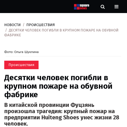
НОВОСТИ
ПРОИСШЕСТВИЯ
Новости
ДЕСЯТКИ ЧЕЛОВЕК ПОГИБЛИ В КРУПНОМ ПОЖАРЕ НА ОБУВНОЙ
ФАБРИКЕ
Рубрики
Фото: Ольга Шуклина
Контакты
Происшествия
О
Десятки человек погибли в
нас
крупном пожаре на обувной
фабрике
В китайской провинции Фуцзянь
произошла трагедия: крупный пожар на
предприятии Huiteng Shoes унес жизни 28
человек.