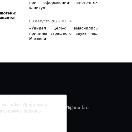
при оформлении ипотечных
каникул
потеки:
вается
08 августа 2026, 02:34
«Увидел цель»: выяснились
причины страшного звука над
Москвой
йлы cookie. Продолжая
010 Гагарин
e-mail:
blackfire2001@mail.ru
ить файлы cookie в