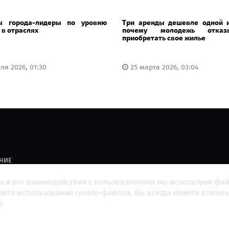
ы города-лидеры по уровню
Три аренды дешевле одной и
 в отраслях
почему молодежь отказы
приобретать свое жилье
ля 2026, 01:30
25 марта 2026, 03:04
НИЕ
а и его взаимодействия с пользователями мы используем фа
й ресурс главных новостей страны.
Адрес редакции:
215
шаете использование cookie-файлов. Вы всегда можете отключ
а.