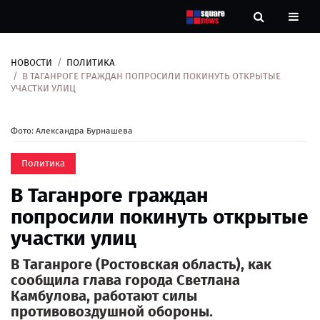
НОВОСТИ
ПОЛИТИКА
Новости
В ТАГАНРОГЕ ГРАЖДАН ПОПРОСИЛИ ПОКИНУТЬ ОТКРЫТЫЕ
УЧАСТКИ УЛИЦ
Рубрики
Фото: Александра Бурнашева
Контакты
Политика
О
В Таганроге граждан
нас
попросили покинуть открытые
участки улиц
В Таганроге (Ростовская область), как
сообщила глава города Светлана
Камбулова, работают силы
противовоздушной обороны.