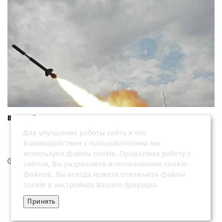
В российском городе сработали системы ПВО
Для улучшения работы сайта и его
взаимодействия с пользователями мы
используем файлы cookie. Продолжая работу с
30 мая 2026, 02:01
сайтом, Вы разрешаете использование cookie-
файлов. Вы всегда можете отключить файлы
cookie в настройках Вашего браузера.
Принять