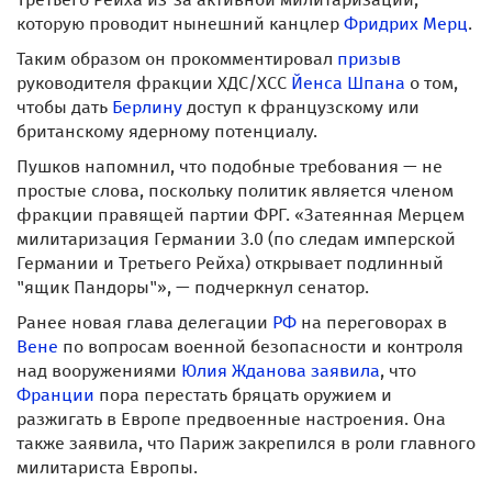
которую проводит нынешний канцлер
Фридрих Мерц
.
Таким образом он прокомментировал
призыв
руководителя фракции ХДС/ХСС
Йенса Шпана
о том,
чтобы дать
Берлину
доступ к французскому или
британскому ядерному потенциалу.
Пушков напомнил, что подобные требования — не
простые слова, поскольку политик является членом
фракции правящей партии ФРГ. «Затеянная Мерцем
милитаризация Германии 3.0 (по следам имперской
Германии и Третьего Рейха) открывает подлинный
"ящик Пандоры"», — подчеркнул сенатор.
Ранее новая глава делегации
РФ
на переговорах в
Вене
по вопросам военной безопасности и контроля
над вооружениями
Юлия Жданова
заявила
, что
Франции
пора перестать бряцать оружием и
разжигать в Европе предвоенные настроения. Она
также заявила, что Париж закрепился в роли главного
милитариста Европы.