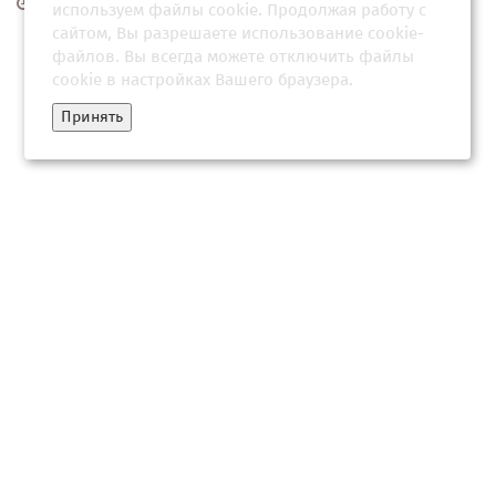
15 июля 2026, 06:30
используем файлы cookie. Продолжая работу с
сайтом, Вы разрешаете использование cookie-
файлов. Вы всегда можете отключить файлы
cookie в настройках Вашего браузера.
Принять
"Проникнут желанием продолжать борьбу против
большевиков": когда закончилась война
18 мая 2026, 04:34