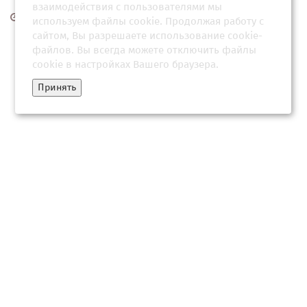
взаимодействия с пользователями мы
24 мая 2026, 05:04
используем файлы cookie. Продолжая работу с
сайтом, Вы разрешаете использование cookie-
файлов. Вы всегда можете отключить файлы
cookie в настройках Вашего браузера.
Принять
Маньяк вывозил женщин в лес и открывал охоту на них — в
лесах нашли десятки тел
07 мая 2026, 17:04