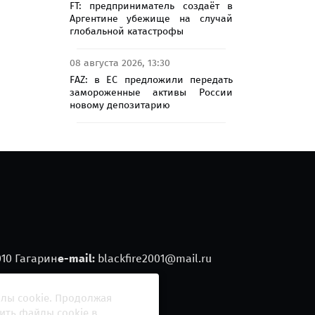
FT: предприниматель создаёт в
Аргентине убежище на случай
глобальной катастрофы
08 августа 2026, 13:30
FAZ: в ЕС предложили передать
замороженные активы России
новому депозитарию
ть Киеву
йлы cookie. Продолжая
ить файлы cookie в