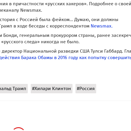
Госдепартамента, в целенаправленной дискредитации его
ния в причастности «русских хакеров». Подробнее о свое
елеканалу Newsmax.
 история с Россией была фейком... Думаю, они должны
 Трамп в ходе беседы с корреспондентом
Newsmax.
м Бонди, генеральным прокурором страны, ранее засекр
 «русского следа» никогда не было.
 директор Национальной разведки США Тулси Габбард. Гл
действия Барака Обамы в 2016 году как попытку совершит
нальд Трамп
#Хилари Клинтон
#Россия