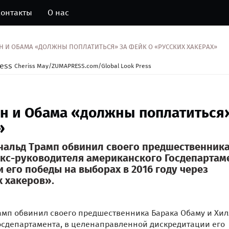
онтакты
О нас
Н И ОБАМА «ДОЛЖНЫ ПОПЛАТИТЬСЯ» ЗА ФЕЙК О «РУССКИХ ХАКЕРАХ»
он и Обама «должны поплатиться
»
нальд Трамп обвинил своего предшественник
экс-руководителя американского Госдепартам
его победы на выборах в 2016 году через
х хакеров».
мп обвинил своего предшественника Барака Обаму и Хи