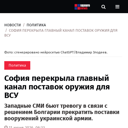
НОВОСТИ
ПОЛИТИКА
Новости
СОФИЯ ПЕРЕКРЫЛА ГЛАВНЫЙ КАНАЛ ПОСТАВОК ОРУЖИЯ ДЛЯ
ВСУ
Рубрики
Фото: сгенерировано нейросетью ChatGPT/Владимир Злодеев.
Контакты
Политика
О
София перекрыла главный
нас
канал поставок оружия для
ВСУ
Западные СМИ бьют тревогу в связи с
решением Болгарии прекратить поставки
вооружений украинской армии.
11 июня 2026, 06:33