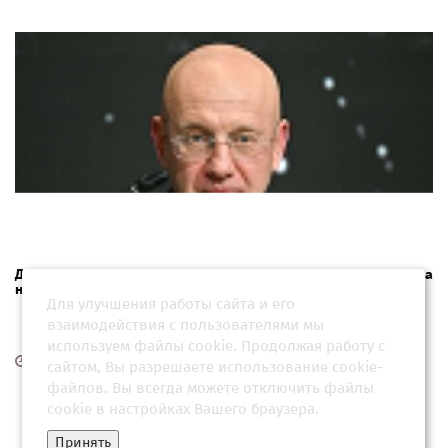
Дипломат Алимов: ООН безальтернативна, несмотря на
неэффективность
Для улучшения работы сайта и его
взаимодействия с пользователями мы
используем файлы cookie. Продолжая работу с
16 июня 2026, 09:31
сайтом, Вы разрешаете использование cookie-
файлов. Вы всегда можете отключить файлы
cookie в настройках Вашего браузера.
Принять