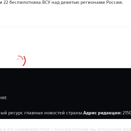
ли 22 беспилотника ВСУ над девятью регионами России.
НИЕ
й ресурс главных новостей страны.
Адрес редакции:
215
а и его взаимодействия с пользователями мы используем фа