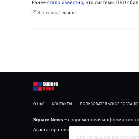
Ранее
стало известно
, что системы ПВО сби
Источник:
Lenta.ru
О НАС
КОНТАКТЫ
ПОЛЬЗОВАТЕЛЬСКОЕ СОГЛАШЕ
Square News
– современный информационны
Агрегатор новостей «Square news» (18+)
Для улучшения работы сайт