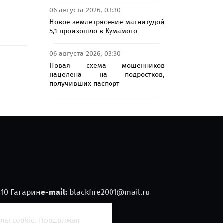
06 августа 2026, 03:30
Новое землетрясение магнитудой
5,1 произошло в Кумамото
06 августа 2026, 03:30
Новая схема мошенников
нацелена на подростков,
получивших паспорт
010 Гагарин
e-mail:
blackfire2001@mail.ru
йлы cookie. Продолжая