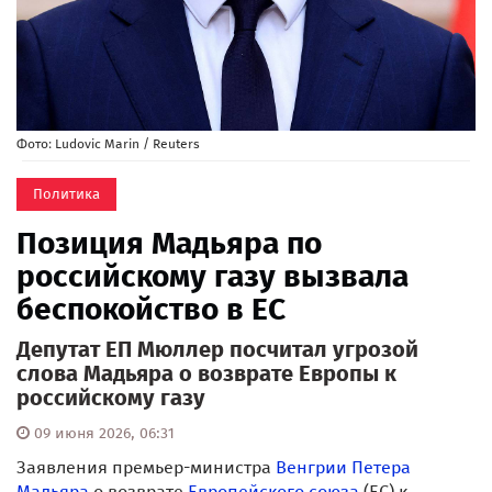
Фото: Ludovic Marin / Reuters
Политика
Позиция Мадьяра по
российскому газу вызвала
беспокойство в ЕС
Депутат ЕП Мюллер посчитал угрозой
слова Мадьяра о возврате Европы к
российскому газу
09 июня 2026, 06:31
Заявления премьер-министра
Венгрии
Петера
Мадьяра
о возврате
Европейского союза
(ЕС) к