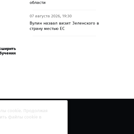
области
07 августа 2026, 19:30
Вулин назвал визит Зеленского в
страну местью ЕС
сширить
учения
йлы cookie. Продолжая
ить файлы cookie в