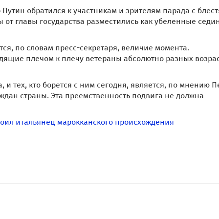
 Путин обратился к участникам и зрителям парада с блес
ы от главы государства разместились как убеленные седи
ся, по словам пресс-секретаря, величие момента.
идящие плечом к плечу ветераны абсолютно разных возра
, и тех, кто борется с ним сегодня, является, по мнению П
ждан страны. Эта преемственность подвига не должна
троил итальянец марокканского происхождения