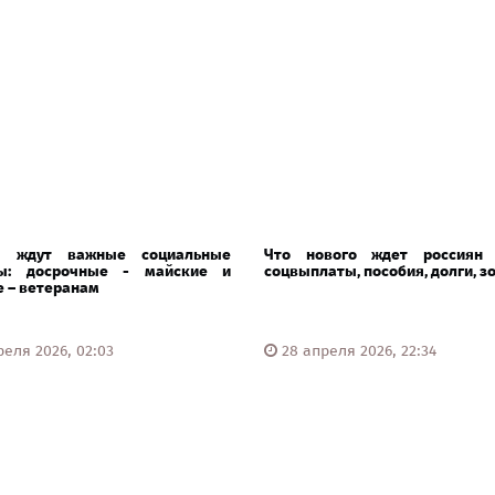
н ждут важные социальные
Что нового ждет россиян
ы: досрочные - майские и
соцвыплаты, пособия, долги, зо
 – ветеранам
еля 2026, 02:03
28 апреля 2026, 22:34