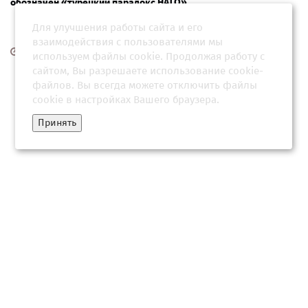
обозначен «турецкий парадокс НАТО»
Для улучшения работы сайта и его
взаимодействия с пользователями мы
06 июля 2026, 07:03
используем файлы cookie. Продолжая работу с
сайтом, Вы разрешаете использование cookie-
файлов. Вы всегда можете отключить файлы
cookie в настройках Вашего браузера.
Принять
Лавров заявил о серьезной угрозе ядерных ударов между
Россией и НАТО. Какие действия Запада ведут к ...