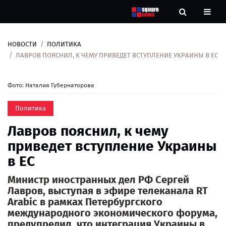
НОВОСТИ
ПОЛИТИКА
Новости
ЛАВРОВ ПОЯСНИЛ, К ЧЕМУ ПРИВЕДЕТ ВСТУПЛЕНИЕ УКРАИНЫ В ЕС
Рубрики
Фото: Наталия Губернаторова
Контакты
Политика
Лавров пояснил, к чему
О
нас
приведет вступление Украины
в ЕС
Министр иностранных дел РФ Сергей
Лавров, выступая в эфире телеканала RT
Arabic в рамках Петербургского
международного экономического форума,
предупредил, что интеграция Украины в