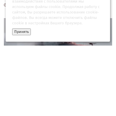
взаимодействия с пользователями мы
02 марта 2026, 11:34
используем файлы cookie. Продолжая работу с
сайтом, Вы разрешаете использование cookie-
файлов. Вы всегда можете отключить файлы
cookie в настройках Вашего браузера.
Принять
«Проигнорировали предупреждения»: Иран заявил об
уничтожении более десяти танкеров в Ормузском проли...
04 марта 2026, 13:31