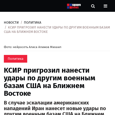
НОВОСТИ
ПОЛИТИКА
Новости
КСИР ПРИГРОЗИЛ НАНЕСТИ УДАРЫ ПО ДРУГИМ ВОЕННЫМ БАЗАМ
США НА БЛИЖНЕМ ВОСТОКЕ
Рубрики
Фото: нейросеть Алиса Алимов Михаил
Контакты
Политика
О
КСИР пригрозил нанести
нас
удары по другим военным
базам США на Ближнем
Востоке
В случае эскалации американских
нападений Иран нанесет новые удары по
другим военным базам США на Ближнем