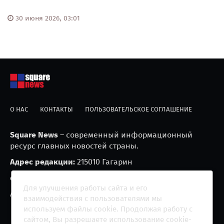
30 июня 2026, 03:01
О НАС
КОНТАКТЫ
ПОЛЬЗОВАТЕЛЬСКОЕ СОГЛАШЕНИЕ
Square News
– современный информационный
ресурс главных новостей страны.
Адрес редакции:
215010 Гагарин
e-mail:
blackfire2001@mail.ru
Для улучшения работы сайта и его
Агрегатор новостей «Square news» (18+)
взаимодействия с пользователями мы
используем файлы cookie. Продолжая работу с
сайтом, Вы разрешаете использование cookie-