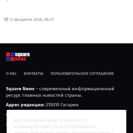
13 февраля 2026, 06:31
О НАС
КОНТАКТЫ
ПОЛЬЗОВАТЕЛЬСКОЕ СОГЛАШЕНИЕ
Square News
– современный информационный
ресурс главных новостей страны.
Адрес редакции:
215010 Гагарин
e-mail:
blackfire2001@mail.ru
Для улучшения работы сайта и его
Агрегатор новостей «Square news» (18+)
взаимодействия с пользователями мы
используем файлы cookie. Продолжая работу с