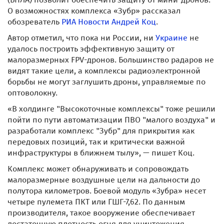
О возможностях комплекса «Зубр» рассказал
обозреватель
РИА Новости
Андрей Коц
.
Автор отметил, что пока ни России, ни
Украине
не
удалось построить эффективную защиту от
малоразмерных FPV-дронов. Большинство радаров не
видят такие цели, а комплексы радиоэлектронной
борьбы не могут заглушить дроны, управляемые по
оптоволокну.
«В холдинге "Высокоточные комплексы" тоже решили
пойти по пути автоматизации ПВО "малого воздуха" и
разработали комплекс "Зубр" для прикрытия как
передовых позиций, так и критически важной
инфраструктуры в ближнем тылу», — пишет Коц.
Комплекс может обнаруживать и сопровождать
малоразмерные воздушные цели на дальности до
полутора километров. Боевой модуль «3убра» несет
четыре пулемета ПКТ или ГШГ-7,62. По данным
производителя, такое вооружение обеспечивает
достаточную плотность огня для уничтожения